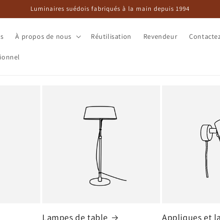
Luminaires suédois fabriqués à la main depuis 1994
es
À propos de nous
Réutilisation
Revendeur
Contacte
ionnel
Lampes de table
Appliques et 