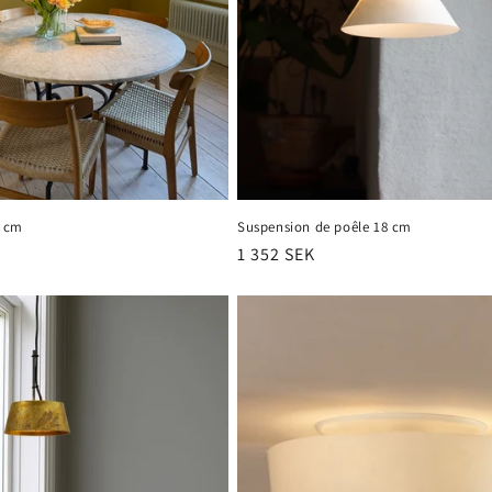
8 cm
Suspension de poêle 18 cm
Prix
1 352 SEK
habituel