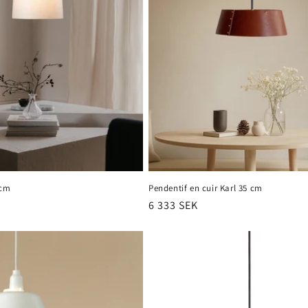
 cm
Pendentif en cuir Karl 35 cm
Prix
6 333 SEK
habituel