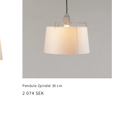
Pendule Zpindel 30 cm
Prix
2 074 SEK
habituel