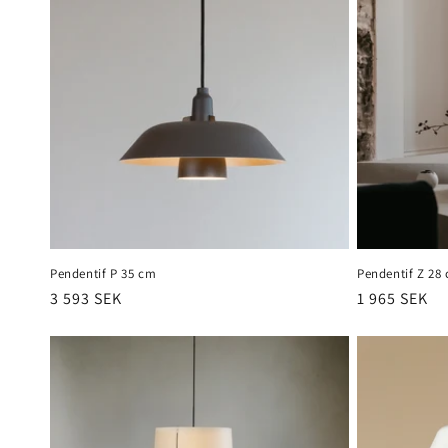
Pendentif P 35 cm
Pendentif Z 28
Prix
3 593 SEK
Prix
1 965 SEK
habituel
habituel