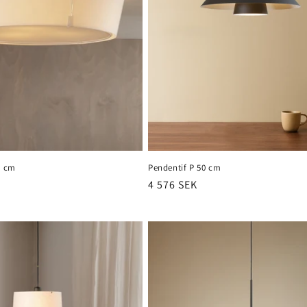
0 cm
Pendentif P 50 cm
Prix
4 576 SEK
habituel