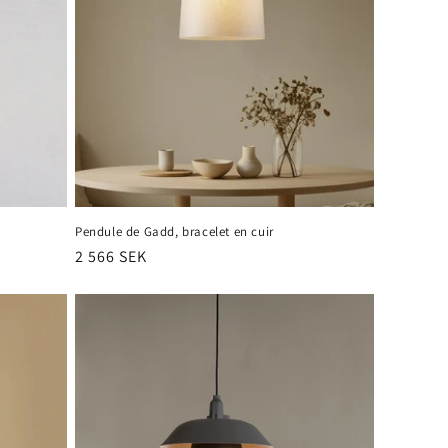
Pendule de Gadd, bracelet en cuir
Prix
2 566 SEK
habituel