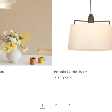
 cm
Pendule Zpindel 36 cm
Prix
2 730 SEK
habituel
1
2