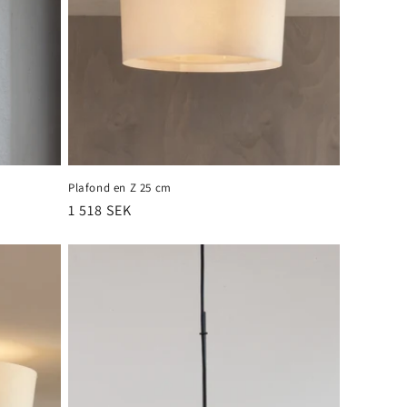
Plafond en Z 25 cm
Prix
1 518 SEK
habituel