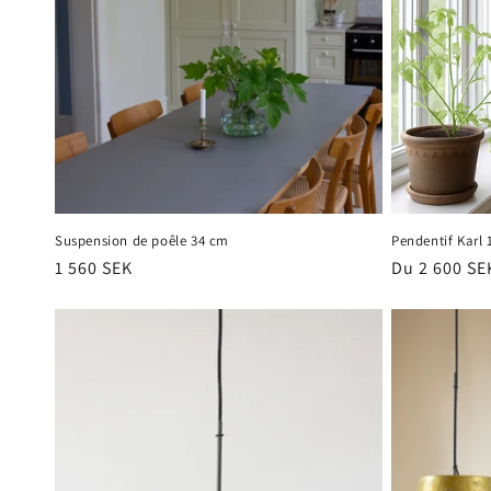
Suspension de poêle 34 cm
Pendentif Karl
Prix
1 560 SEK
Prix
Du 2 600 SE
habituel
habituel