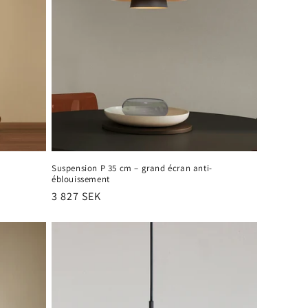
Suspension P 35 cm – grand écran anti-
éblouissement
Prix
3 827 SEK
habituel