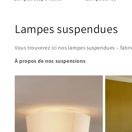
C
Lampes suspendues
o
Vous trouverez ici nos lampes suspendues – fabri
l
À propos de nos suspensions
l
e
c
t