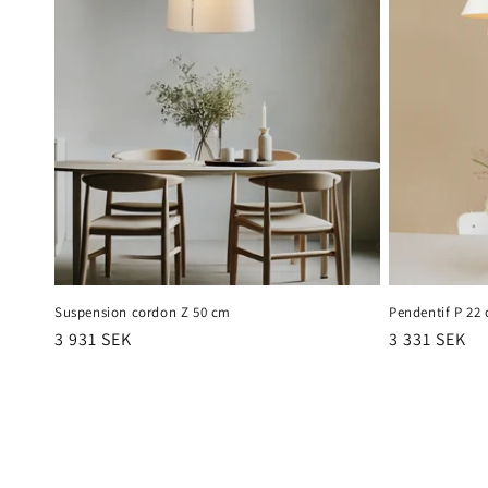
Suspension cordon Z 50 cm
Pendentif P 22
Prix
3 931 SEK
Prix
3 331 SEK
habituel
habituel