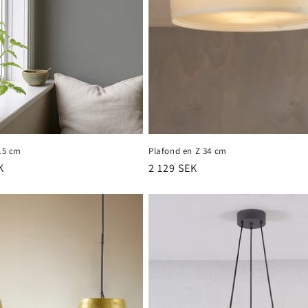
 15 cm
Plafond en Z 34 cm
K
Prix
2 129 SEK
habituel