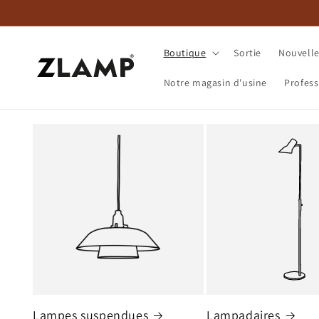
et
passer
au
contenu
Boutique
Sortie
Nouvell
Notre magasin d'usine
Profess
Lampes suspendues
Lampadaires