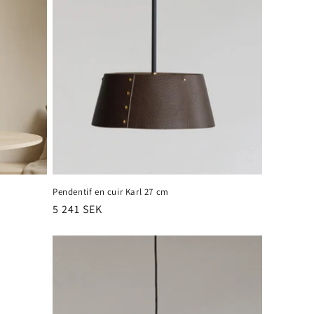
Pendentif en cuir Karl 27 cm
Prix
5 241 SEK
habituel