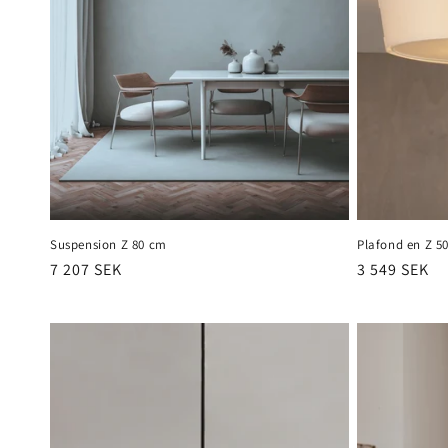
Suspension Z 80 cm
Plafond en Z 5
Prix
7 207 SEK
Prix
3 549 SEK
habituel
habituel