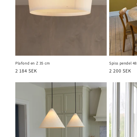
i
o
n
:
Plafond en Z 35 cm
Spiss pendel 4
Prix
2 184 SEK
Prix
2 200 SEK
habituel
habituel