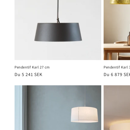
Pendentif Karl 27 cm
Pendentif Karl
Prix
Du 5 241 SEK
Prix
Du 6 879 SE
habituel
habituel