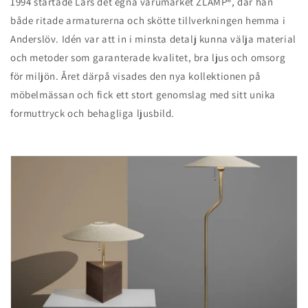
1994 startade Lars det egna varumärket ZLAMP®, där han
både ritade armaturerna och skötte tillverkningen hemma i
Anderslöv. Idén var att in i minsta detalj kunna välja material
och metoder som garanterade kvalitet, bra ljus och omsorg
för miljön. Året därpå visades den nya kollektionen på
möbelmässan och fick ett stort genomslag med sitt unika
formuttryck och behagliga ljusbild.