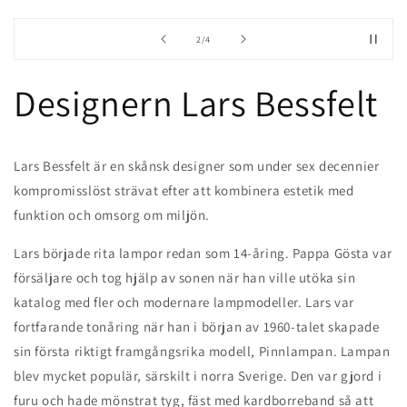
av
3
/
4
Designern Lars Bessfelt
Lars Bessfelt är en skånsk designer som under sex decennier
kompromisslöst strävat efter att kombinera estetik med
funktion och omsorg om miljön.
Lars började rita lampor redan som 14-åring. Pappa Gösta var
försäljare och tog hjälp av sonen när han ville utöka sin
katalog med fler och modernare lampmodeller. Lars var
fortfarande tonåring när han i början av 1960-talet skapade
sin första riktigt framgångsrika modell, Pinnlampan. Lampan
blev mycket populär, särskilt i norra Sverige. Den var gjord i
furu och hade mönstrat tyg, fäst med kardborreband så att