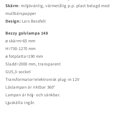
Skärm
: miljövänlig, värmetålig p.p. plast belagd med
mullbärspapper
Design:
Lars Bessfelt
Bezzy golvlampa 148
ø skärm=65 mm
H=750-1270 mm
ø fotplatta=190 mm
Sladd=2000 mm, transparent
GU5,3-sockel
Transformator=elektronisk plug-in 12V
Läslampan är riktbar 360°
Lampan är höj- och sänkbar.
Ljuskälla ingår.