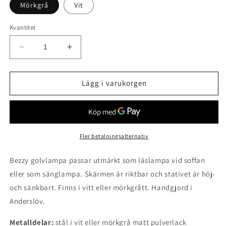
Mörkgrå
Vit
Kvantitet
Minska
Öka
kvantitet
kvantitet
för
för
Bezzy
Bezzy
Lägg i varukorgen
golvlampa
golvlampa
Fler betalningsalternativ
Bezzy golvlampa passar utmärkt som läslampa vid soffan
eller som sänglampa. Skärmen är riktbar och stativet är höj-
och sänkbart. Finns i vitt eller mörkgrått. Handgjord i
Anderslöv.
Metalldelar:
stål i vit eller mörkgrå matt pulverlack