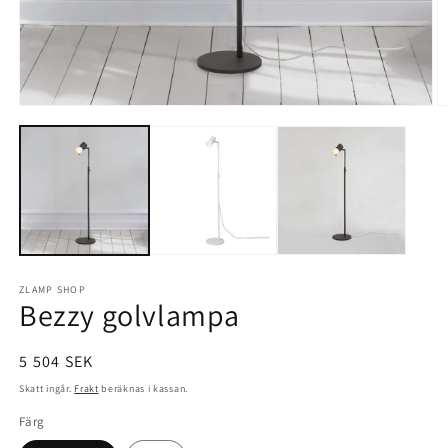
Öppna
Ö
mediet
m
1
2
i
i
modalfönster
m
ZLAMP SHOP
Bezzy golvlampa
Ordinarie
5 504 SEK
pris
Skatt ingår.
Frakt
beräknas i kassan.
Färg