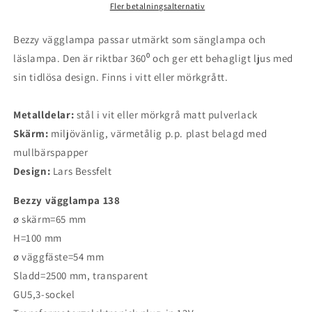
Fler betalningsalternativ
Bezzy vägglampa passar utmärkt som sänglampa och
läslampa. Den är riktbar 360⁰ och ger ett behagligt ljus med
sin tidlösa design. Finns i vitt eller mörkgrått.
Metalldelar:
stål i vit eller mörkgrå matt pulverlack
Skärm:
miljövänlig, värmetålig
p.p. plast belagd med
mullbärspapper
Design:
Lars Bessfelt
Bezzy vägglampa 138
ø skärm=65 mm
H=100 mm
ø väggfäste=54 mm
Sladd=2500 mm, transparent
GU5,3-sockel