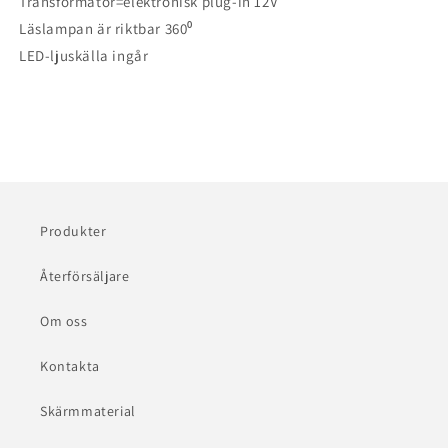
Transformator=elektronisk plug-in 12V
Läslampan är riktbar 360⁰
LED-ljuskälla ingår
Produkter
Återförsäljare
Om oss
Kontakta
Skärmmaterial