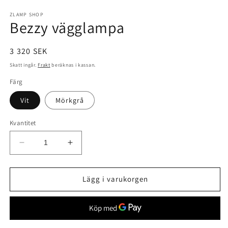
ZLAMP SHOP
Bezzy vägglampa
Ordinarie
3 320 SEK
pris
Skatt ingår.
Frakt
beräknas i kassan.
Färg
Vit
Mörkgrå
Kvantitet
Minska
Öka
kvantitet
kvantitet
för
för
Bezzy
Bezzy
Lägg i varukorgen
vägglampa
vägglampa