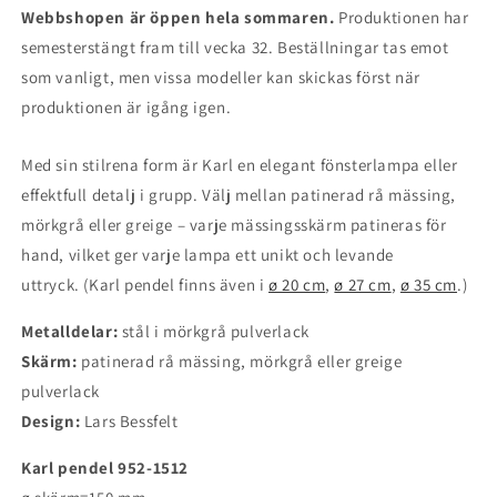
Webbshopen är öppen hela sommaren.
Produktionen har
semesterstängt fram till vecka 32. Beställningar tas emot
som vanligt, men vissa modeller kan skickas först när
produktionen är igång igen.
Med sin stilrena form är Karl en elegant fönsterlampa eller
effektfull detalj i grupp. Välj mellan patinerad rå mässing,
mörkgrå eller greige – varje mässingsskärm patineras för
hand, vilket ger varje lampa ett unikt och levande
uttryck.
(Karl pendel finns även i
ø 20 cm
,
ø 27 cm
,
ø 35 cm
.)
Metalldelar:
stål i mörkgrå pulverlack
Skärm:
patinerad rå mässing, mörkgrå eller greige
pulverlack
Design:
Lars Bessfelt
Karl pendel 952-1512