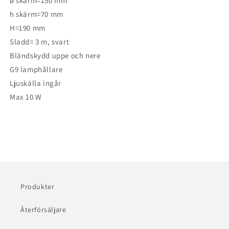
ø skärm=150 mm
h skärm=70 mm
H=190 mm
Sladd= 3 m, svart
Bländskydd uppe och nere
G9 lamphållare
Ljuskälla ingår
Max 10 W
Produkter
Återförsäljare