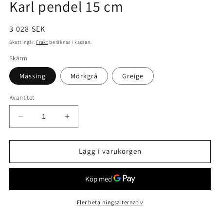
Karl pendel 15 cm
Ordinarie
3 028 SEK
pris
Skatt ingår.
Frakt
beräknas i kassan.
Skärm
Mässing
Mörkgrå
Greige
Kvantitet
Minska
Öka
kvantitet
kvantitet
för
för
Karl
Karl
Lägg i varukorgen
pendel
pendel
15
15
cm
cm
Fler betalningsalternativ