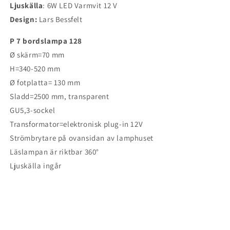
Ljuskälla
: 6W LED Varmvit 12 V
Design:
Lars Bessfelt
P 7 bordslampa 128
Ø skärm=70 mm
H=340-520 mm
Ø fotplatta= 130 mm
Sladd=2500 mm, transparent
GU5,3-sockel
Transformator=elektronisk plug-in 12V
Strömbrytare på ovansidan av lamphuset
Läslampan är riktbar 360°
Ljuskälla ingår