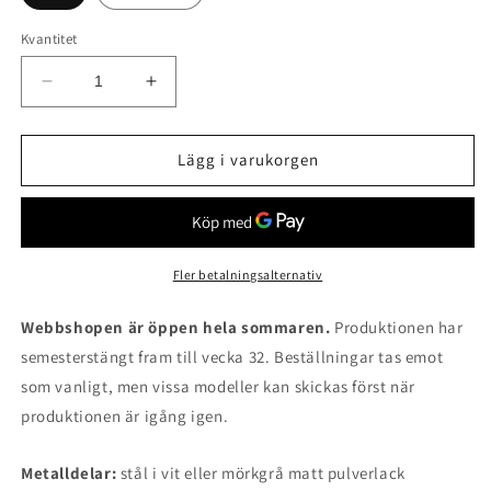
Kvantitet
Minska
Öka
kvantitet
kvantitet
för
för
P7
P7
Lägg i varukorgen
bordslampa
bordslampa
Fler betalningsalternativ
Webbshopen är öppen hela sommaren.
Produktionen har
semesterstängt fram till vecka 32. Beställningar tas emot
som vanligt, men vissa modeller kan skickas först när
produktionen är igång igen.
Metalldelar:
stål i vit eller mörkgrå matt pulverlack