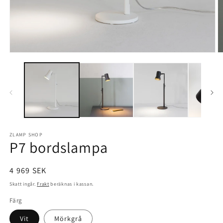
Öppna
Ö
mediet
m
1
2
i
i
modalfönster
m
ZLAMP SHOP
P7 bordslampa
Ordinarie
4 969 SEK
pris
Skatt ingår.
Frakt
beräknas i kassan.
Färg
Vit
Mörkgrå