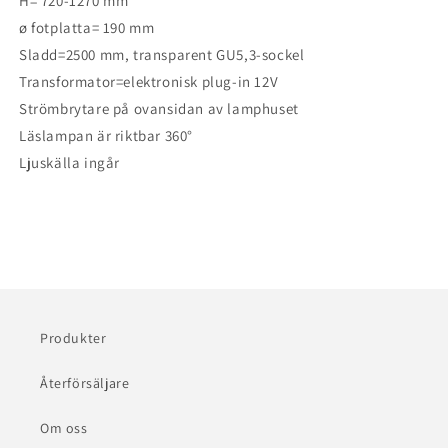
H= 720-1270 mm
ø fotplatta= 190 mm
Sladd=2500 mm, transparent GU5,3-sockel
Transformator=elektronisk plug-in 12V
Strömbrytare på ovansidan av lamphuset
Läslampan är riktbar 360°
Ljuskälla ingår
Produkter
Återförsäljare
Om oss