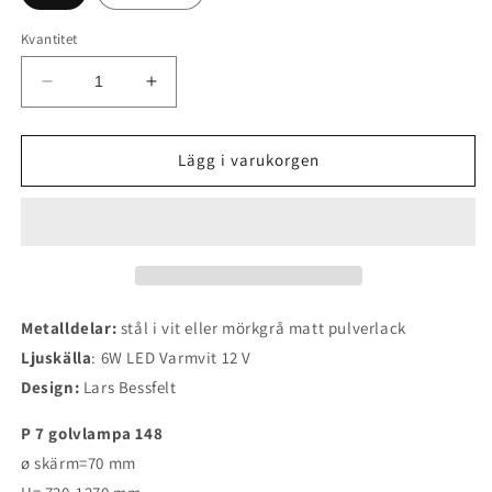
Kvantitet
Minska
Öka
kvantitet
kvantitet
för
för
P7
P7
Lägg i varukorgen
golvlampa
golvlampa
Metalldelar:
stål i vit eller mörkgrå matt pulverlack
Ljuskälla
: 6W LED Varmvit 12 V
Design:
Lars Bessfelt
P 7 golvlampa 148
ø skärm=70 mm