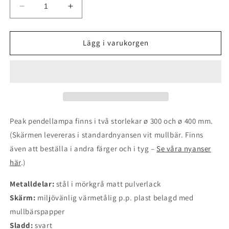
Minska
Öka
kvantitet
kvantitet
för
för
Peak
Peak
Lägg i varukorgen
pendel
pendel
40
40
cm
cm
Peak pendellampa finns i två storlekar
ø 300 och ø 400 mm.
(
Skärmen levereras i standardnyansen vit mullbär. Finns
även att beställa i andra färger och i tyg –
Se våra nyanser
här
.)
Metalldelar:
stål i mörkgrå matt pulverlack
Skärm:
miljövänlig värmetålig
p.p. plast belagd med
mullbärspapper
Sladd:
svart