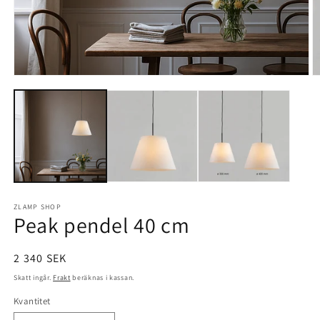
Öppna
Ö
mediet
m
1
2
i
i
modalfönster
m
ZLAMP SHOP
Peak pendel 40 cm
Ordinarie
2 340 SEK
pris
Skatt ingår.
Frakt
beräknas i kassan.
Kvantitet