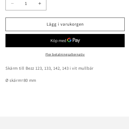
Minska
Öka
kvantitet
kvantitet
för
för
Skärm
Skärm
Lägg i varukorgen
till
till
Bezz
Bezz
Fler betalningsalternativ
Skärm till Bezz 123, 133, 142, 143 i vit mullbär
Ø skärm=80 mm