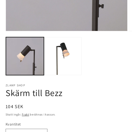
Öppna
Ö
mediet
m
1
2
i
i
modalfönster
m
ZLAMP SHOP
Skärm till Bezz
Ordinarie
104 SEK
pris
Skatt ingår.
Frakt
beräknas i kassan.
Kvantitet