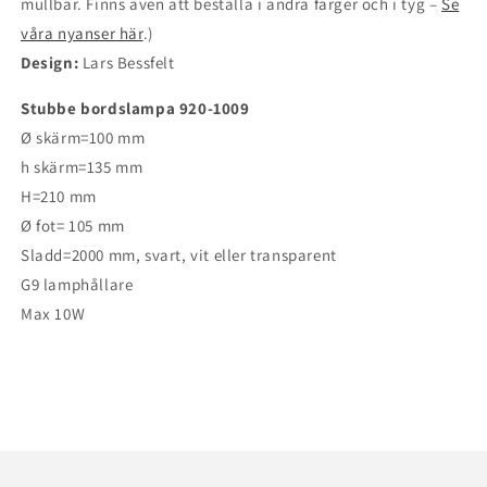
mullbär. Finns även att beställa i andra färger och i tyg –
Se
våra nyanser här
.)
Design:
Lars Bessfelt
Stubbe bordslampa 920-1009
Ø skärm=100 mm
h skärm=135 mm
H=210 mm
Ø fot= 105 mm
Sladd=2000 mm, svart, vit eller transparent
G9 lamphållare
Max 10W