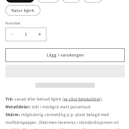
Natur björk
Kvantitet
Minska
Öka
kvantitet
kvantitet
för
för
Stubbe
Stubbe
Lägg i varukorgen
bordslampa
bordslampa
Trä:
vaxad eller betsad björk (
se våra betskulörer
).
Metalldelar:
stål i mörkgrå matt pulverlack
Skärm:
miljövänlig värmetålig
p.p. plast belagd med
mullbärspapper. (Skärmen levereras i standardnyansen vit