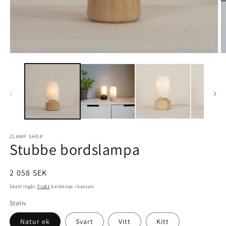
Öppna
Ö
mediet
m
1
2
i
i
modalfönster
m
ZLAMP SHOP
Stubbe bordslampa
Ordinarie
2 058 SEK
pris
Skatt ingår.
Frakt
beräknas i kassan.
Stativ
Natur ek
Svart
Vitt
Kitt