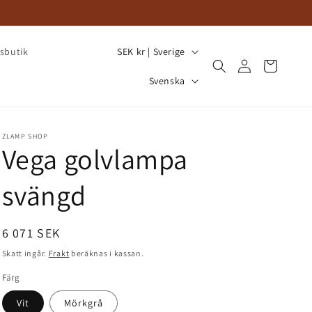
L
SEK kr | Sverige
ksbutik
Logga
a
Varukorg
S
in
Svenska
n
p
d
r
/
å
ZLAMP SHOP
Vega golvlampa
R
k
e
svängd
g
i
Ordinarie
6 071 SEK
o
pris
Skatt ingår.
Frakt
beräknas i kassan.
n
Färg
Vit
Mörkgrå