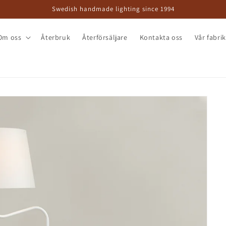
Swedish handmade lighting since 1994
Om oss
Återbruk
Återförsäljare
Kontakta oss
Vår fabri