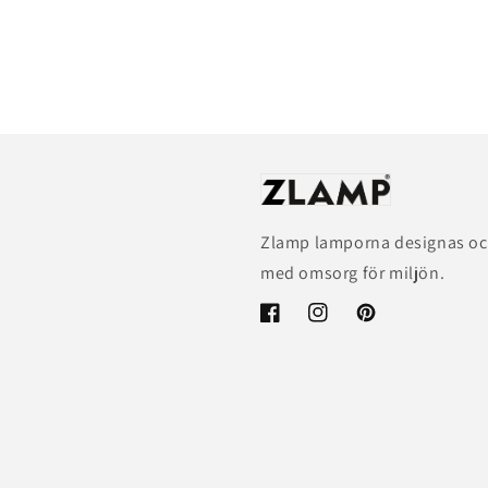
Zlamp lamporna designas och t
med omsorg för miljön.
Facebook
Instagram
Pinterest