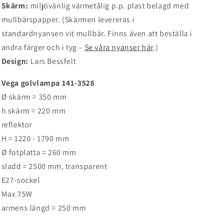
Skärm:
miljövänlig
värmetålig
p.p. plast belagd med
mullbärspapper.
(Skärmen levereras i
standardnyansen vit mullbär. Finns även att beställa i
andra färger och i tyg –
Se våra nyanser här
.)
Design:
Lars Bessfelt
Vega golvlampa 141-3528
Ø skärm = 350 mm
h skärm = 220 mm
reflektor
H = 1220 - 1790 mm
Ø fotplatta = 260 mm
sladd = 2500 mm, transparent
E27-sockel
Max 75W
armens längd = 250 mm