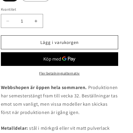
Kvantitet
Minska
Öka
kvantitet
kvantitet
för
för
Vega
Vega
Lägg i varukorgen
golvlampa
golvlampa
svängd
svängd
Fler betalningsalternativ
Webbshopen är öppen hela sommaren.
Produktionen
har semesterstängt fram till vecka 32. Beställningar tas
emot som vanligt, men vissa modeller kan skickas
först när produktionen är igång igen.
Metalldelar:
stål i mörkgrå eller
vit matt pulverlack