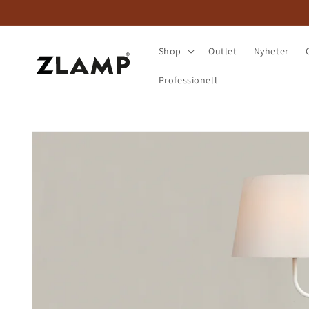
vidare
till
innehåll
Shop
Outlet
Nyheter
Professionell
Gå vidare till
produktinformation