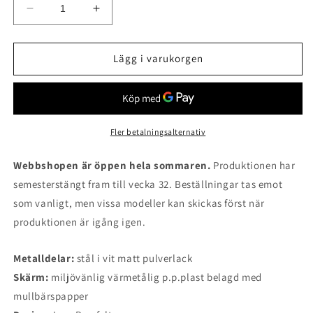
Minska
Öka
kvantitet
kvantitet
för
för
Zektor
Zektor
Lägg i varukorgen
plafond
plafond
Fler betalningsalternativ
Webbshopen är öppen hela sommaren.
Produktionen har
semesterstängt fram till vecka 32. Beställningar tas emot
som vanligt, men vissa modeller kan skickas först när
produktionen är igång igen.
Metalldelar:
stål i vit matt pulverlack
Skärm:
miljövänlig värmetålig p.p.plast belagd med
mullbärspapper