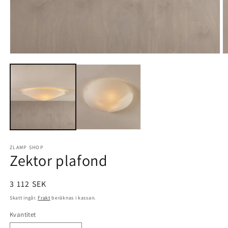
Öppna
Ö
mediet
m
1
2
i
i
modalfönster
m
ZLAMP SHOP
Zektor plafond
Ordinarie
3 112 SEK
pris
Skatt ingår.
Frakt
beräknas i kassan.
Kvantitet