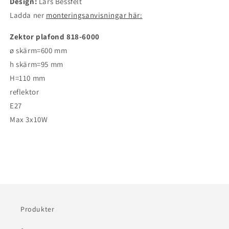
Design:
Lars Bessfelt
Ladda ner
monteringsanvisningar här:
Zektor plafond 818-6000
ø skärm=600 mm
h skärm=95 mm
H=110 mm
reflektor
E27
Max 3x10W
Produkter